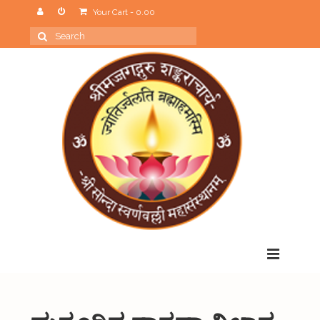
Your Cart
-
0.00
Search
for:
Menu
Home