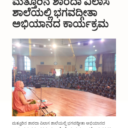
ಮತ್ತೂರಿನ ಶಾರದಾ ವಿಲಾಸ
About Us
ಶಾಲೆಯಲ್ಲಿ ಭಗವದ್ಗೀತಾ
Organizations
ಅಭಿಯಾನದ ಕಾರ್ಯಕ್ರಮ
Initiatives
Gallery
Updates
Seva & Donation
Publications
Contact Us
ಮತ್ತೂರಿನ ಶಾರದಾ ವಿಲಾಸ ಶಾಲೆಯಲ್ಲಿ ಭಗವದ್ಗೀತಾ ಅಭಿಯಾನದ