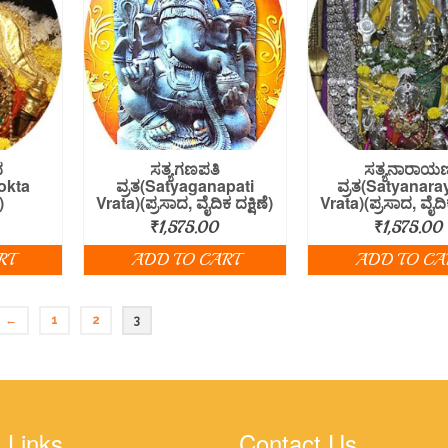
ದ
ಸತ್ಯಗಣಪತಿ
ಸತ್ಯನಾರಾಯ
okta
ವ್ರತ(Satyaganapati
ವ್ರತ(Satyanar
)
Vrata)(ಪ್ರಸಾದ, ವೈದಿಕ ದಕ್ಷಿಣೆ)
Vrata)(ಪ್ರಸಾದ, ವೈದಿಕ
₹
1,575.00
₹
1,575.00
RT
ADD TO CART
ADD TO CA
←
1
2
3
 Links
Contact Us