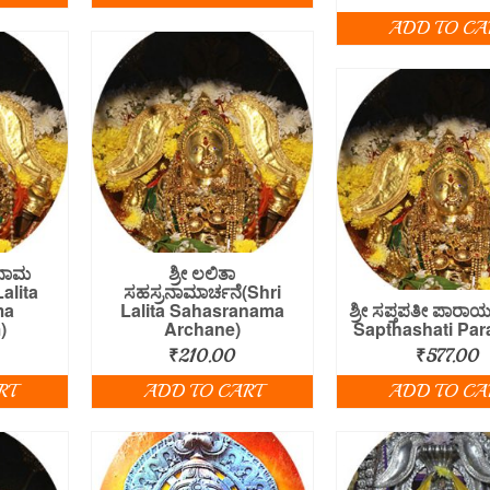
ADD TO CA
ರನಾಮ
ಶ್ರೀ ಲಲಿತಾ
alita
ಸಹಸ್ರನಾಮಾರ್ಚನೆ(Shri
ma
Lalita Sahasranama
ಶ್ರೀ ಸಪ್ತಪತೀ ಪಾರಾ
)
Archane)
Sapthashati Par
₹
210.00
₹
577.00
RT
ADD TO CART
ADD TO CA