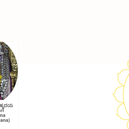
ಯಣ ಹೃದಯ
ri
ana
ana)