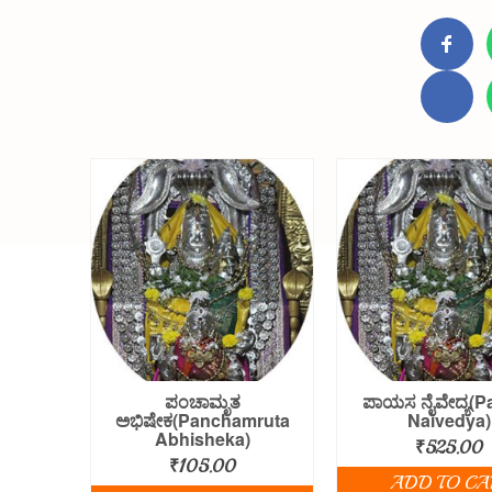
ಪಂಚಾಮೃತ
ಪಾಯಸ ನೈವೇದ್ಯ(P
ಅಭಿಷೇಕ(Panchamruta
Naivedya)
Abhisheka)
₹
525.00
₹
105.00
ADD TO CA