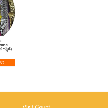
ಣ
ayana
 ದಕ್ಷಿಣೆ)
RT
Visit Count