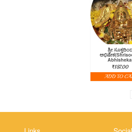
ಶ್ರೀ ಸೂಕ್ತದಿಂ
ಅಭಿಷೇಕ(Shriso
Abhisheka
₹
157.00
ADD TO CA
Links
Social