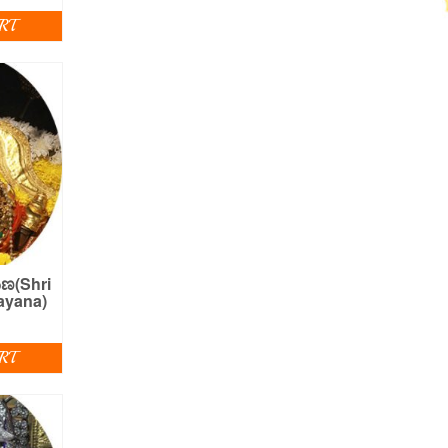
RT
ಯಣ(Shri
ayana)
RT