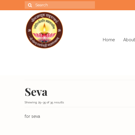
Search
for:
Home
About
Seva
Showing 25–35 of 35 results
for seva