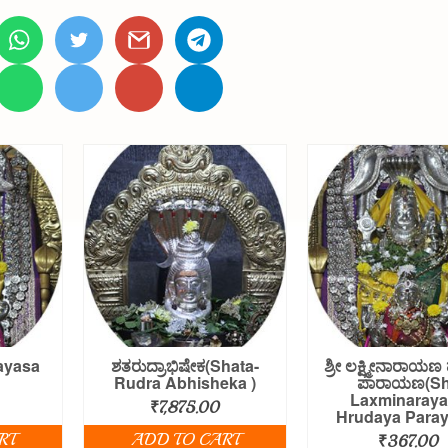
ayasa
ಶತರುದ್ರಾಭಿಷೇಕ(Shata-
ಶ್ರೀ ಲಕ್ಷ್ಮೀನಾರಾ
Rudra Abhisheka )
ಪಾರಾಯಣ(Sh
Laxminaray
₹
7,875.00
Hrudaya Paray
RT
ADD TO CART
₹
367.00