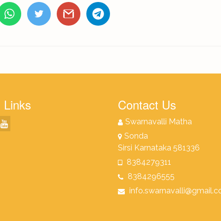
 Links
Contact Us
Swarnavalli Matha
Sonda
Sirsi Karnataka 581336
8384279311
8384296555
info.swarnavalli@gmail.