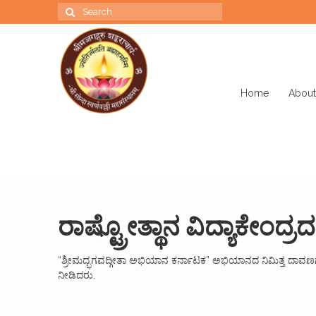
Search
for:
Home
About
ರಾಷ್ಟ್ರೋತ್ಥಾನ ವಿದ್ಯಾಕೇಂದ್ರ
“ಶ್ರೀಮದ್ಭಗವದ್ಗೀತಾ ಅಭಿಯಾನ ಕರ್ನಾಟಕ” ಅಭಿಯಾನದ ನಿಮಿತ್ತ ದಾವಣಗೆರೆ ಪ
ನೀಡಿದರು.