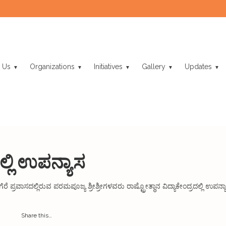
 Us
Organizations
Initiatives
Gallery
Updates
ದಲ್ಲಿ ಉಪನ್ಯಾಸ
್ರವಾಸದಲ್ಲಿರುವ ಪರಮಪೂಜ್ಯ ಶ್ರೀಶ್ರೀಗಳವರು ರಾಷ್ಟ್ರೋತ್ಥಾನ ವಿದ್ಯಾಕೇಂದ್ರದಲ್ಲಿ ಉಪನ್ಯ
Share this…