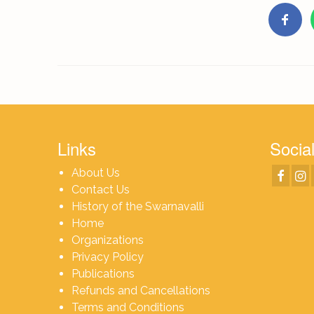
Links
Social
About Us
Contact Us
History of the Swarnavalli
Home
Organizations
Privacy Policy
Publications
Refunds and Cancellations
Terms and Conditions