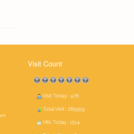
Visit Count
Visit Today : 476
Total Visit : 285959
com
Hits Today : 1514