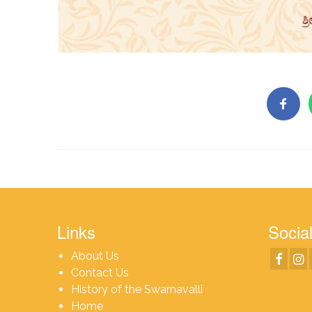
Links
Social
About Us
Contact Us
History of the Swarnavalli
Home