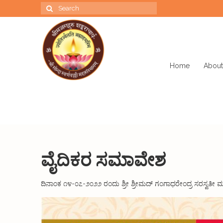
Search
for:
Home
About
ವೈದಿಕರ ಸಮಾವೇಶ
ದಿನಾಂಕ ೧೪-೦೭-೨೦೨೨ ರಂದು ಶ್ರೀ ಶ್ರೀಮದ್ ಗಂಗಾಧರೇಂದ್ರ ಸರಸ್ವತೀ 