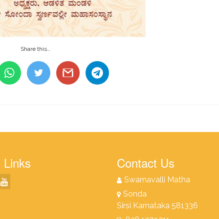
Share this…
 Links
Contact Us
Swarnavalli Matha
Sonda
Sirsi Karnataka 581336