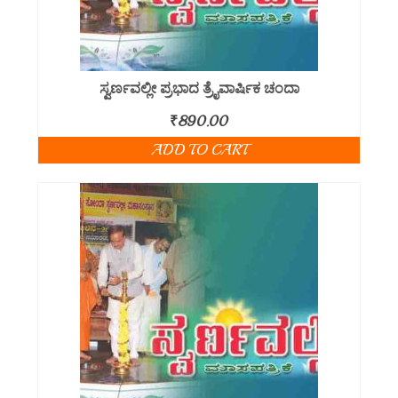
ಸ್ವರ್ಣವಲ್ಲೀ ಪ್ರಭಾದ ತ್ರೈವಾರ್ಷಿಕ ಚಂದಾ
₹
890.00
ADD TO CART