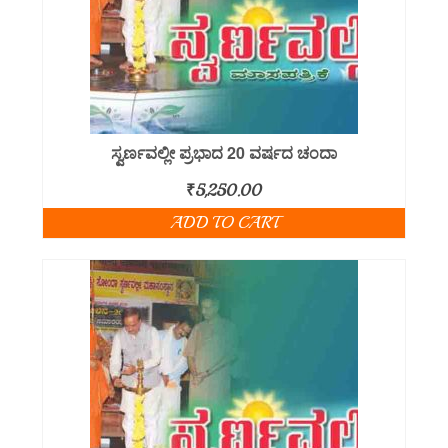
ಸ್ವರ್ಣವಲ್ಲೀ ಪ್ರಭಾದ 20 ವರ್ಷದ ಚಂದಾ
₹
5,250.00
ADD TO CART