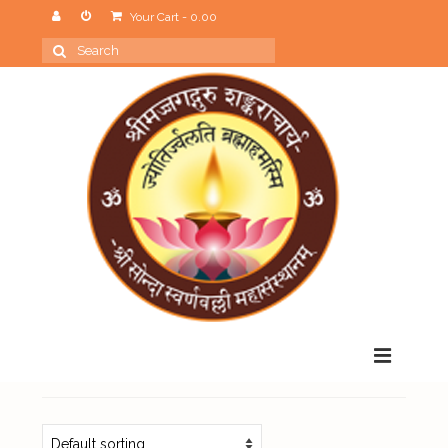
Your Cart
-
0.00
Search
for:
Menu
Home