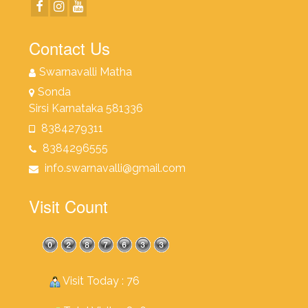
Contact Us
Swarnavalli Matha
Sonda
Sirsi Karnataka 581336
8384279311
8384296555
info.swarnavalli@gmail.com
Visit Count
Visit Today : 76