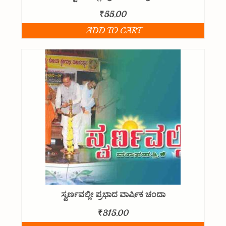
₹
55.00
ADD TO CART
ಸ್ವರ್ಣವಲ್ಲೀ ಪ್ರಭಾದ ವಾರ್ಷಿಕ ಚಂದಾ
₹
315.00