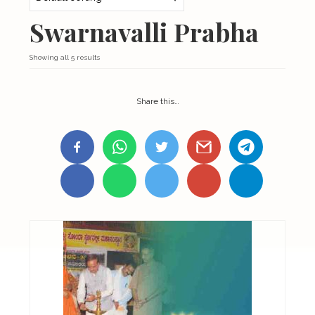
About Us
Swarnavalli Prabha
Organizations
Showing all 5 results
Initiatives
Gallery
Share this…
Updates
Seva & Donation
Publications
Contact Us