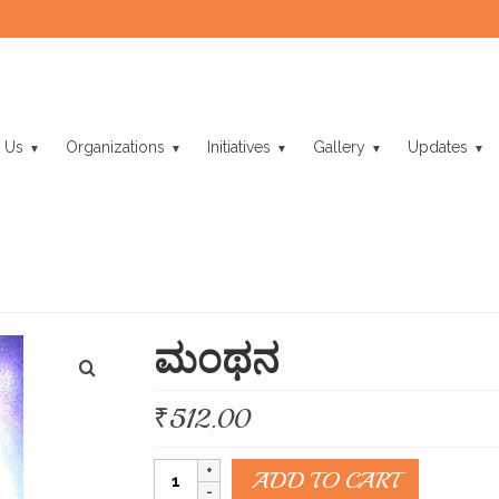
 Us
Organizations
Initiatives
Gallery
Updates
ಮಂಥನ
₹
512.00
ಮಂಥನ
ADD TO CART
quantity