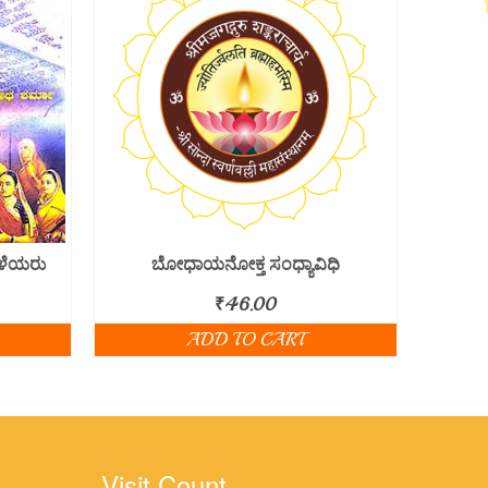
ಿಳೆಯರು
ಬೋಧಾಯನೋಕ್ತ ಸಂಧ್ಯಾವಿಧಿ
₹
46.00
ADD TO CART
Visit Count