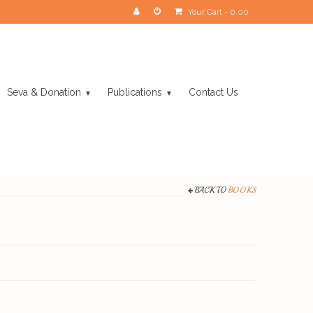
Your Cart
-
0.00
Seva & Donation
Publications
Contact Us
BACK TO
BOOKS