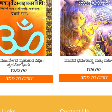
ಣ ಯಜುರ್ವೇದ ಸ್ವಾಹಾಕಾರ ವಿಧಿಃ :
ಮಾನವ ಧರ್ಮಶಾಸ್ತ್ರ ಮತ್ತು ಮಹ
ಪ್ರಥಮೋ ಭಾಗಃ
₹
116.00
₹
232.00
ADD TO CART
ADD TO CART
 Links
Contact Us