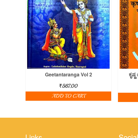
Geetantaranga Vol 2
ಕೃಷ್
₹
567.00
ADD TO CART
Links
Social