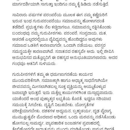
ಮಾರ್ಗದರ್ಶಿಯಾಗಿ ಸಾಗುತ್ತಾ ಇಂದಿಗೂ ನಮ್ಮ ಕೈ ಹಿಡಿದು ನಡೆಸುತ್ತಿದೆ.
ಸಾವಿರಾರು ವರ್ಷಗಳ ಪರಂಪರೆಯ ಮೂಲಕ ಈಗ ನಮ್ಮ ಕಣ್ಣೆದುರಿಗೆ
ಇರುವ ಇಂಥ ಗುರುಪರಂಪರೆಯು ಸಮಾಜವನ್ನು ಹೋಳಾಗದಂತೆ
ತಡೆದಿದೆ. ಪ್ರಭುತ್ವಗಳು ನೆಲ ಕಚ್ಚಿದಾಗಲೂ, ಸಮಾಜವನ್ನು ರಕ್ಷಿಸಿಕೊಂಡು
ಬಂದಂಥವು ನಮ್ಮ ಗುರುಪೀಠಗಳು. ಪರಂಪರೆ, ಸಂಪ್ರದಾಯ, ಮತ,
ಆಚರಣೆ ಎಲ್ಲದರಲ್ಲಿಯೂ ವೈವಿಧ್ಯವನ್ನು ಹೊಂದಿದ್ದರೂ ಅವುಗಳು
ಸಮಾಜದ ಒಡಕಿಗೆ ಕಾರಣವಾಗದೇ, ಒಂದಾಗಿ ನಡೆಯಲು, ಪರಸ್ಪರ
ಸಮನ್ವಯಕ್ಕೇ ಕಾರಣವಾಗಿವೆ. ಸನಾತನದ ರಹಸ್ಯವೇ ಅದು. ಇಲ್ಲಿ ಜೀವಿಸಿ
ಅನುಭವಿಸದ ಮತ್ತೊಬ್ಬನಿಗೆ ಈ ರಹಸ್ಯದ ಅನುಭೂತಿಯಾಗಲಾರದು. ಅದರ
ಗಂಧವೂ ಆತನಿಗೆ ಸುಳಿಯದು.
ಗುರುಪೀಠಗಳಿಗೆ ತಮ್ಮ ಈ ಧರ್ಮಜಾಗರಣೆಯ ಕಾರ್ಯದ
ಮುಂದುವರಿಕೆಗಾಗಿ, ಸಮಾಜಕ್ಕಾಗಿ ಹಾಗೂ ಅಧ್ಯಾತ್ಮ ಸಾಧನೆಗಾಗಿಯೇ
ಜೀವನವನ್ನು ಮೀಸಲಾಗಿಡಬಲ್ಲ ಸೂಕ್ತ ವ್ಯಕ್ತಿಯನ್ನು ಆಯ್ದುಕೊಳ್ಳುವ
ಜವಾಬ್ದಾರಿ ಇರುತ್ತದೆ. ಇದು ಮತ್ತೆಲ್ಲ ಕಾರ್ಯಗಳಿಗಿಂತ ದುಸ್ಸಾಧ್ಯವಾದುದು.
ಯಾಕೆಂದರೆ ಅಂಥ ಪುಣ್ಯಾತ್ಮರ ಲಭ್ಯತೆಯ ಕೊರತೆ. ಇದ್ದರೂ ಸರಿಯಾದ
ಸಮಯಕ್ಕೆ ಸಿಗಬೇಕು. ದೃಷ್ಟಿಗೆ ನಿಲುಕಬೇಕು. ಯೋಗ್ಯತೆಗಳ
ಪರೀಕ್ಷೆಯಾಗಬೇಕು. ದಶಕಗಳ ಅಧ್ಯಯನ, ಬ್ರಹ್ಮಚರ್ಯ, ದೃಢ ವೈರಾಗ್ಯ,
ಮುಮುಕ್ಷುತ್ವವೇ ಮೊದಲಾದ ಅಧಿಕಾರ, ಒಂದು ಮಠವನ್ನು ನಡೆಸಿಕೊಂಡು
ಹೋಗಬಲ್ಲ ಸಾಮರ್ಥ್ಯ, ವ್ಯಾವಹಾರಿಕ ಜಂಜಡಗಳ ಪ್ರವಾಹದಲ್ಲಿ
ತೇಲಿಹೋಗದೇ ಅಧ್ಯಾತ್ಮವನ್ನು ಮುಂದು ಮಾಡಿಕೊಂಡು ಸಾಗುವ ಧೀರತೆ