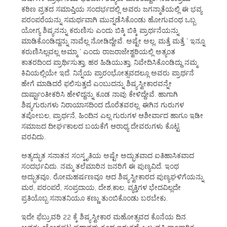
ಕಠಿಣ ವ್ರತದ ಸಮಾಪ್ತಿಯ ಸಂದರ್ಭದಲ್ಲಿ ಅವರು ಜಗನ್ಮಾತೆಯಲ್ಲಿ ಈ ಭವ್ಯ
ಪರಂಪರೆಯನ್ನು ಸಮರ್ಥವಾಗಿ ಮುನ್ನಡೆಸಿಕೊಂಡು ಹೋಗುವಂಥ ಒಬ್ಬ
ಯೋಗ್ಯ ಶಿಷ್ಯನನ್ನು ಕರುಣಿಸು ಎಂದು ಬಿಕ್ಕಿ ಬಿಕ್ಕಿ ಪ್ರಾರ್ಥನೆಯನ್ನು
ಮಾಡಿಕೊಂಡಿದ್ದನ್ನು ನಾವೆಲ್ಲ ನೋಡಿದ್ದೇವೆ. ಅಷ್ಟೇ ಅಲ್ಲ, ಮತ್ತೆ ಮತ್ತೆ ‘ ಇನ್ನೂ
ಕರುಣಿಸಿಲ್ಲವಲ್ಲ ಅಮ್ಮಾ ‘ ಎಂದು ರಾಜರಾಜೇಶ್ವರಿಯಲ್ಲಿ ಅತ್ಯಂತ
ಕಾತರದಿಂದ ಪ್ರಾರ್ಥಿಸುತ್ತಾ, ಹಠ ಹಿಡಿಯುತ್ತಾ, ನಿವೇದಿಸಿಕೊಂಡಿದ್ದು ನಮ್ಮ
ಕಿವಿಯಲ್ಲಿಯೇ ಇದೆ. ನಿನ್ನೆಯ ಪ್ರಾರಂಭೋತ್ಸವದಲ್ಲೂ ಅವರು ಪ್ರಾರ್ಥನೆ
ಹೇಗೆ ಮಾಡಿದರೆ ಫಲಿಸುತ್ತದೆ ಎಂಬುದನ್ನು ಶಿಷ್ಯಸ್ವೀಕಾರವನ್ನೇ
ದಾರ್ಷ್ಟಾಂತೀಕರಿಸಿ ಹೇಳಿದ್ದನ್ನು ಕೂಡ ನಾವು ಕೇಳಿದ್ದೇವೆ. ಹಾಗಾಗಿ
ಶಿಷ್ಯಗುರುಗಳು ನಿರಾಯಾಸದಿಂದ ದೊರೆತವರಲ್ಲ. ಈಗಿನ ಗುರುಗಳ
ತಪೋಬಲ, ಪ್ರಾರ್ಥನೆ, ಹಿಂದಿನ ಎಲ್ಲ ಗುರುಗಳ ಆಶೀರ್ವಾದ ಹಾಗೂ ಇಡೀ
ಸಮಾಜದ ದೀರ್ಘಕಾಲದ ಬಯಕೆಗೆ ಆರಾಧ್ಯ ದೇವರುಗಳು ಕೊಟ್ಟ
ವರವಿದು.
ಅತ್ಯದ್ಭುತ ಸನಾತನ ಸಂಸ್ಕೃತಿಯ ಅಷ್ಟೇ ಅದ್ಭುತವಾದ ಐತಿಹಾಸಿಕವಾದ
ಸಂದರ್ಭವಿದು. ನಮ್ಮ ತಲೆಮಾರಿನ ಜನರಿಗೆ ಈ ಪುಣ್ಯವಿದೆ. ಇಂಥ
ಅದ್ಭುತವೂ, ರೋಮಹರ್ಷಣವೂ ಆದ ಶಿಷ್ಯಸ್ವೀಕಾರದ ಪುಣ್ಯಘಳಿಗೆಯನ್ನು
ಮಠ, ಪರಂಪರೆ, ಸಂಪ್ರದಾಯ, ದೇಶ,ಕಾಲ, ವ್ಯಕ್ತಿಗಳ ಭೇದವಿಲ್ಲದೇ
ಪ್ರತಿಯೊಬ್ಬ ಸನಾತನಿಯೂ ಕಣ್ಣು ತುಂಬಿಕೊಂಡು ಬರಬೇಕು.
ಇದೇ ಫೆಬ್ರುವರಿ 22 ಕ್ಕೆ ಶಿಷ್ಯಸ್ವೀಕಾರ ಮಹೋತ್ಸವದ ಕೊನೆಯ ದಿನ.