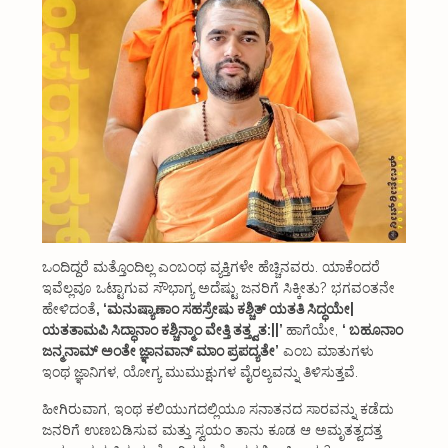
ಒಂದಿದ್ದರೆ ಮತ್ತೊಂದಿಲ್ಲ ಎಂಬಂಥ ವ್ಯಕ್ತಿಗಳೇ ಹೆಚ್ಚಿನವರು. ಯಾಕೆಂದರೆ
ಇವೆಲ್ಲವೂ ಒಟ್ಟಾಗುವ ಸೌಭಾಗ್ಯ ಅದೆಷ್ಟು ಜನರಿಗೆ ಸಿಕ್ಕೀತು? ಭಗವಂತನೇ
ಹೇಳಿದಂತೆ
, ‘ಮನುಷ್ಯಾಣಾಂ ಸಹಸ್ರೇಷು ಕಶ್ಚಿತ್ ಯತತಿ ಸಿದ್ಧಯೇ|
ಯತತಾಮಪಿ ಸಿದ್ಧಾನಾಂ ಕಶ್ಚಿನ್ಮಾಂ ವೇತ್ತಿ ತತ್ತ್ವತ:||’
ಹಾಗೆಯೇ,
‘ ಬಹೂನಾಂ
ಜನ್ಮನಾಮ್ ಅಂತೇ ಜ್ಞಾನವಾನ್ ಮಾಂ ಪ್ರಪದ್ಯತೇ’
ಎಂಬ ಮಾತುಗಳು
ಇಂಥ ಜ್ಞಾನಿಗಳ, ಯೋಗ್ಯ ಮುಮುಕ್ಷುಗಳ ವೈರಲ್ಯವನ್ನು ತಿಳಿಸುತ್ತವೆ.
ಹೀಗಿರುವಾಗ, ಇಂಥ ಕಲಿಯುಗದಲ್ಲಿಯೂ ಸನಾತನದ ಸಾರವನ್ನು ಕಡೆದು
ಜನರಿಗೆ ಉಣಬಡಿಸುವ ಮತ್ತು ಸ್ವಯಂ ತಾನು ಕೂಡ ಆ ಅಮೃತತ್ವದತ್ತ