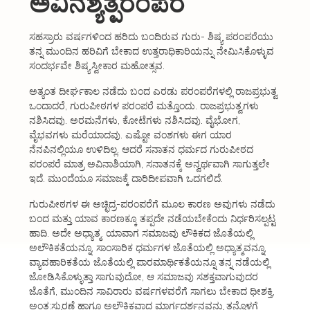
ಅವಿನಶ್ಯತ್ಪರಂಪರೆ
About Us
Organizations
ಸಹಸ್ರಾರು ವರ್ಷಗಳಿಂದ ಹರಿದು ಬಂದಿರುವ ಗುರು- ಶಿಷ್ಯ ಪರಂಪರೆಯು
ತನ್ನ ಮುಂದಿನ ಹರಿವಿಗೆ ಬೇಕಾದ ಉತ್ತರಾಧಿಕಾರಿಯನ್ನು ನೇಮಿಸಿಕೊಳ್ಳುವ
Initiatives
ಸಂದರ್ಭವೇ ಶಿಷ್ಯಸ್ವೀಕಾರ ಮಹೋತ್ಸವ.
ಅತ್ಯಂತ ದೀರ್ಘಕಾಲ ನಡೆದು ಬಂದ ಎರಡು ಪರಂಪರೆಗಳಲ್ಲಿ ರಾಜಪ್ರಭುತ್ವ
Gallery
ಒಂದಾದರೆ, ಗುರುಪೀಠಗಳ ಪರಂಪರೆ ಮತ್ತೊಂದು. ರಾಜಪ್ರಭುತ್ವಗಳು
ನಶಿಸಿದವು. ಅರಮನೆಗಳು, ಕೋಟೆಗಳು ನಶಿಸಿದವು. ವೈಭೋಗ,
Updates
ವೈಭವಗಳು ಮರೆಯಾದವು. ಎಷ್ಟೋ ವಂಶಗಳು ಈಗ ಯಾರ
ನೆನಪಿನಲ್ಲಿಯೂ ಉಳಿದಿಲ್ಲ. ಆದರೆ ಸನಾತನ ಧರ್ಮದ ಗುರುಪೀಠದ
Seva & Donation
ಪರಂಪರೆ ಮಾತ್ರ ಅವಿನಾಶಿಯಾಗಿ, ಸನಾತನಕ್ಕೆ ಅನ್ವರ್ಥವಾಗಿ ಸಾಗುತ್ತಲೇ
ಇದೆ. ಮುಂದೆಯೂ ಸಮಾಜಕ್ಕೆ ದಾರಿದೀಪವಾಗಿ ಒದಗಲಿದೆ.
Publications
ಗುರುಪೀಠಗಳ ಈ ಅಚ್ಛಿದ್ರ-ಪರಂಪರೆಗೆ ಮೂಲ ಕಾರಣ ಅವುಗಳು ನಡೆದು
Contact Us
ಬಂದ ಮತ್ತು ಯಾವ ಕಾರಣಕ್ಕೂ ತಪ್ಪದೇ ನಡೆಯಬೇಕೆಂದು ನಿರ್ಧರಿಸಲ್ಪಟ್ಟ
ಹಾದಿ. ಅದೇ ಅಧ್ಯಾತ್ಮ. ಯಾವಾಗ ಸಮಾಜವು ಲೌಕಿಕದ ಜೊತೆಯಲ್ಲಿ
ಅಲೌಕಿಕತೆಯನ್ನೂ, ಸಾಂಸಾರಿಕ ಧರ್ಮಗಳ ಜೊತೆಯಲ್ಲಿ ಅಧ್ಯಾತ್ಮವನ್ನೂ,
ವ್ಯಾವಹಾರಿಕತೆಯ ಜೊತೆಯಲ್ಲಿ ಪಾರಮಾರ್ಥಿಕತೆಯನ್ನೂ ತನ್ನ ನಡೆಯಲ್ಲಿ
ಜೋಡಿಸಿಕೊಳ್ಳುತ್ತಾ ಸಾಗುವುದೋ, ಆ ಸಮಾಜವು ಸಶಕ್ತವಾಗುವುದರ
ಜೊತೆಗೆ, ಮುಂದಿನ ಸಾವಿರಾರು ವರ್ಷಗಳವರೆಗೆ ಸಾಗಲು ಬೇಕಾದ ಧೀಶಕ್ತಿ,
ಅಂತ:ಸ್ಫುರಣೆ ಹಾಗೂ ಅಲೌಕಿಕವಾದ ಮಾರ್ಗದರ್ಶನವನ್ನು ತನ್ನೊಳಗೆ