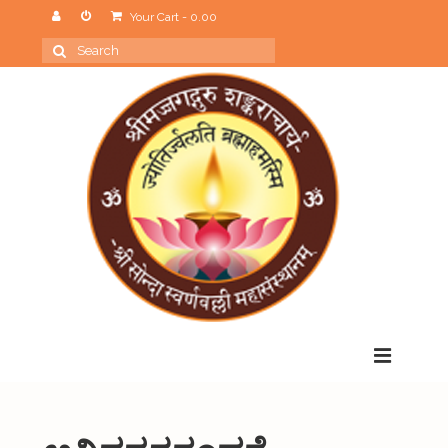
Your Cart
-
0.00
Search
for:
Menu
Home