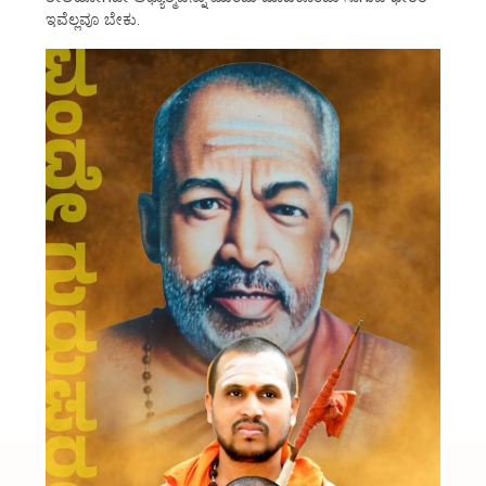
ಇವೆಲ್ಲವೂ ಬೇಕು.