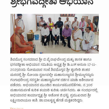
ಶ್ರೀಭಗವದ್ಗೀತಾ ಅಭಿಯಾನ
About Us
Organizations
Initiatives
Gallery
Updates
Seva & Donation
ಶಿವಮೊಗ್ಗ ಸಂಸದರಾದ ಶ್ರೀ ಬಿ.ವ್ಯೆ.ರಾಘವೇಂದ್ರ ಮತ್ತು ಶಾಸಕ ಹಾಗೂ
Publications
ಭಗವದ್ಗೀತಾ ಅಭಿಯಾನ ಸಮಿತಿಯ ಅಧ್ಯಕ್ಷ ಶ್ರೀ ಡಿ.ಎಸ್.ಅರುಣ 17-11-
2025ರಂದು ಸೋಮವಾರ ಸಂಜೆ ಶಿವಮೊಗ್ಗದ ಶ್ರೀ ಶೃಂಗೇರಿ ಶಂಕರ
Contact Us
ಮಠದಲ್ಲಿ ಶ್ರೀ ಸೋಂದಾ ಸ್ವರ್ಣವಲ್ಲೀ ಮಹಾಸಂಸ್ಥಾನದ ಶ್ರೀಮಜ್ಜಗದ್ಗುರು
ಗಂಗಾಧರೇಂದ್ರ ಸರಸ್ವತೀ ಮಹಾಸ್ವಾಮಿಗಳ ದರ್ಶನ ಮಾಡಿ ಆಶೀರ್ವಾದ
ಪಡೆದರು. ಅಭಿಯಾನದ ಮುಂದಿನ ಕಾರ್ಯಚಟುವಟಿಕೆಗಳು, ನ.30ರ
ಮಹಾಸಮರ್ಪಣೆ ಕುರಿತ ತಯಾರಿ ಕುರಿತು ಚರ್ಚಿಸಿದರು. ಈ ಸಂದರ್ಭದಲ್ಲಿ
ಅಭಿಯಾನದ ಕಾರ್ಯಾಧ್ಯಕ್ಷ ಶ್ರೀ ಅಶೋಕ ಜಿ.ಭಟ್ಟ, ಪ್ರಮುಖರಾದ ಶ್ರೀ
ಲಕ್ಷ್ಮೀನಾರಾಯಣ ಕಾಶಿ, ಡಾ.ಬಾಲಕೃಷ್ಣ ಹೆಗಡೆ ಮತ್ತಿತರರಿದ್ದರು.