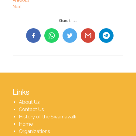
Previous
Next
Share this…
Links
About Us
Contact Us
History of the Swarnavalli
Home
Organizations