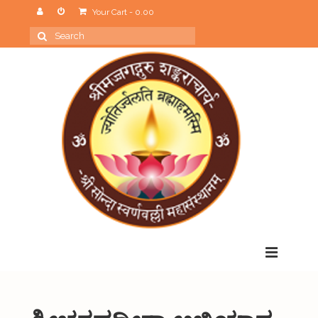
Your Cart
-
0.00
Search
for:
Menu
Home