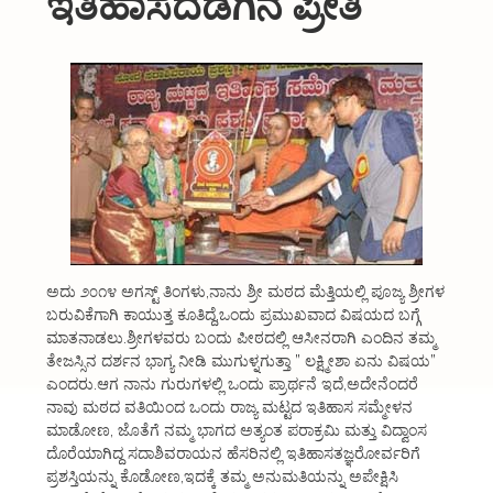
ಇತಿಹಾಸದೆಡೆಗಿನ ಪ್ರೀತಿ
About Us
Organizations
Initiatives
Gallery
Updates
Seva & Donation
Publications
ಅದು ೨೦೧೪ ಅಗಸ್ಟ್ ತಿಂಗಳು,ನಾನು ಶ್ರೀ ಮಠದ ಮೆತ್ತಿಯಲ್ಲಿ ಪೂಜ್ಯ ಶ್ರೀಗಳ
ಬರುವಿಕೆಗಾಗಿ ಕಾಯುತ್ತ ಕೂತಿದ್ದೆ,ಒಂದು ಪ್ರಮುಖವಾದ ವಿಷಯದ ಬಗ್ಗೆ
ಮಾತನಾಡಲು.ಶ್ರೀಗಳವರು ಬಂದು ಪೀಠದಲ್ಲಿ ಆಸೀನರಾಗಿ ಎಂದಿನ ತಮ್ಮ
Contact Us
ತೇಜಸ್ಸಿನ ದರ್ಶನ ಭಾಗ್ಯ ನೀಡಿ ಮುಗುಳ್ನಗುತ್ತಾ ” ಲಕ್ಷ್ಮೀಶಾ ಏನು ವಿಷಯ”
ಎಂದರು.ಆಗ ನಾನು ಗುರುಗಳಲ್ಲಿ ಒಂದು ಪ್ರಾರ್ಥನೆ ಇದೆ,ಅದೇನೆಂದರೆ
ನಾವು ಮಠದ ವತಿಯಿಂದ ಒಂದು ರಾಜ್ಯ ಮಟ್ಟದ ಇತಿಹಾಸ ಸಮ್ಮೇಳನ
ಮಾಡೋಣ, ಜೊತೆಗೆ ನಮ್ಮ ಭಾಗದ ಅತ್ಯಂತ ಪರಾಕ್ರಮಿ ಮತ್ತು ವಿದ್ವಾಂಸ
ದೊರೆಯಾಗಿದ್ದ ಸದಾಶಿವರಾಯನ ಹೆಸರಿನಲ್ಲಿ ಇತಿಹಾಸತಜ್ಞರೋರ್ವರಿಗೆ
ಪ್ರಶಸ್ತಿಯನ್ನು ಕೊಡೋಣ,ಇದಕ್ಕೆ ತಮ್ಮ ಅನುಮತಿಯನ್ನು ಅಪೇಕ್ಷಿಸಿ