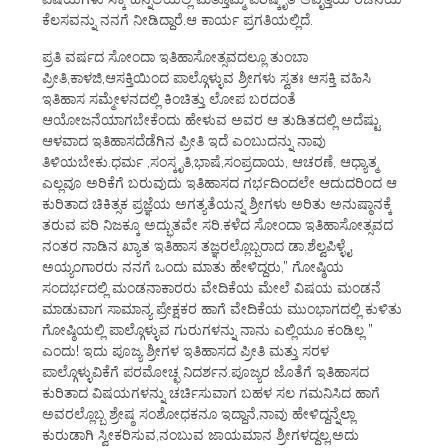
ಕೆಲಸವನ್ನು ನನಗೆ ನೀಡಿದ್ದಾರೆ.ಆ ಕಾರ್ಯ ಪ್ರಗತಿಯಲ್ಲಿದೆ.
ಪ್ರತಿ ವರ್ಷದ ಸೋಂದಾ ಇತಿಹಾಸೋತ್ಸವದಲ್ಲೂ ತುಂಬಾ
ಪ್ರೀತಿ,ಕಾಳಜಿ,ಆಸಕ್ತಿಯಿಂದ ಪಾಲ್ಗೊಳ್ಳುವ ಶ್ರೀಗಳು ಸ್ವತಃ ಆಸಕ್ತಿ ವಹಿಸಿ
ಇತಿಹಾಸ ಸಮ್ಮೇಳನದಲ್ಲಿ ಕಿಂಚಿತ್ತು ಲೋಪ ಬರದಂತೆ
ಆಯೋಜನೆಯಾಗಬೇಕೆಂದು ಹೇಳುವ ಅವರ ಆ ತುಡಿತದಲ್ಲಿ ಅದೆಷ್ಟು
ಆಳವಾದ ಇತಿಹಾಸದೆಡೆಗಿನ ಪ್ರೀತಿ ಇದೆ ಎಂಬುದನ್ನು ನಾವು
ತಿಳಿಯಬೇಕು.ಧರ್ಮ ,ಸಂಸ್ಕೃತಿ,ಭಾಷೆ,ಸಂಪ್ರದಾಯ, ಆಚರಣೆ, ಆಧ್ಯಾತ್ಮ
ಎಲ್ಲವೂ ಅರಿಕೆಗೆ ಬರುವುದು ಇತಿಹಾಸದ ಗರ್ಭದಿಂದಲೇ ಆದುದರಿಂದ ಆ
ಕುರಿತಾದ ಚಿಕಿತ್ಸಕ ಪ್ರಜ್ಞೆಯ ಅಗತ್ಯತೆಯನ್ನ ಶ್ರೀಗಳು ಅರಿತು ಅನುಷ್ಠಾನಕ್ಕೆ
ತರುವ ಪರಿ ನಿಜಕ್ಕೂ ಅದ್ಭುತವೇ ಸರಿ.ಕಳೆದ ಸೋಂದಾ ಇತಿಹಾಸೋತ್ಸವದ
ನಂತರ ನಾಡಿನ ಖ್ಯಾತ ಇತಿಹಾಸ ತಜ್ಞರಲ್ಲೊಬ್ಬರಾದ ಡಾ.ಶೆಲ್ವಪಿಳ್ಳೈ
ಅಯ್ಯಂಗಾರರು ನನಗೆ ಒಂದು ಮಾತು ಹೇಳಿದ್ದರು,” ಗೋಷ್ಠಿಯ
ಸಂದರ್ಭದಲ್ಲಿ ಮಂಡನಾಕಾರರು ವೇದಿಕೆಯ ಮೇಲೆ ವಿಷಯ ಮಂಡನೆ
ಮಾಡುವಾಗ ಸಾಮಾನ್ಯ ಪ್ರೇಕ್ಷಕರ ಹಾಗೆ ವೇದಿಕೆಯ ಮುಂಭಾಗದಲ್ಲಿ ಕುಳಿತು
ಗೋಷ್ಠಿಯಲ್ಲಿ ಪಾಲ್ಗೊಳ್ಳುವ ಗುರುಗಳನ್ನು ನಾನು ಎಲ್ಲಿಯೂ ಕಂಡಿಲ್ಲ ”
ಎಂದು! ಇದು ಪೂಜ್ಯ ಶ್ರೀಗಳ ಇತಿಹಾಸದ ಪ್ರೀತಿ ಮತ್ತು ಸರಳ
ಪಾಲ್ಗೊಳ್ಳುವಿಕೆಗೆ ಪರಮೋಚ್ಛ ನಿದರ್ಶನ.ಪೂಜ್ಯರ ಜೊತೆಗೆ ಇತಿಹಾಸದ
ಕುರಿತಾದ ವಿಷಯಗಳನ್ನು ಚರ್ಚಿಸುವಾಗ ಬಹಳ ಸಲ ಗಮನಿಸಿದ ಹಾಗೆ
ಅವರಲ್ಲೊಬ್ಬ ಶ್ರೇಷ್ಠ ಸಂಶೋಧಕನೂ ಇದ್ದಾನೆ,ನಾವು ಹೇಳಿದ್ದನ್ನೆಲ್ಲಾ
ಕುರುಡಾಗಿ ಸ್ವೀಕರಿಸುವ,ನಂಬುವ ಜಾಯಮಾನ ಶ್ರೀಗಳದ್ದಲ್ಲ,ಅದು