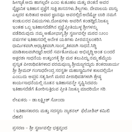
ಹೀಗ್ಯಾಕೆ,ಅದು ಹಾಗಲ್ಲವೇ ಎಂಬ ಕುತೂಹಲ ಮತ್ತು ಚಿಂತನೆ ಅವರ
ವೈಜ್ಞಾನಿಕ ಇತಿಹಾಸ ಪ್ರಜ್ಞೆಗೆ ಸಾಕ್ಷಿ.ಶಾಸನಗಳು,ಶಿಲ್ಪಗಳು, ದೇವಾಲಯ ವಾಸ್ತು
ಎಲ್ಲದರ ಕುರಿತಾದ ಅಪಾರ ಜ್ಞಾನವೂ ಅವರಲ್ಲಿದೆ.ಅದೆಷ್ಟೋ ಬಾರಿ ನಮಗೆ
ಕಂಡುಬರದ ವಿಷಯಗಳು,ದೋಷಗಳು ಅವರಿಗೆ ಕಂಡದ್ದಿದೆ,ನಿಜಕ್ಕೂ
ಇಂತಹ ಒಬ್ಬ ಇತಿಹಾಸದೆಡೆಗಿನ ಪ್ರಜ್ಞೆ,ಪ್ರೀತಿಯುಳ್ಳ ಶ್ರೀಗಳನ್ನು
ಪಡೆದಿರುವುದು ನಮ್ಮ ಅಹೋಭಾಗ್ಯ.ಶ್ರೀ ಸ್ವರ್ಣವಲ್ಲೀ ಮಠದ ೧೨೦೦
ವರ್ಷಗಳ ಇತಿಹಾಸದಲ್ಲಿ ಅನೇಕ ಯತಿಗಳು ಪೀಠವನ್ನಲಂಕರಿಸಿ
ಧಾರ್ಮಿಕವಾಗಿ,ಆಧ್ಯಾತ್ಮಿಕವಾಗಿ,ಸಾಂಸ್ಕೃತಿಕವಾಗಿ ಸಾಧನೆ,ಸಿದ್ಧಿ
ಮಾಡಿಕಾಲವಾಗಿದ್ದಾರೆ,ಆದರೆ ಸರ್ವತೋಮುಖ ಅಭಿವೃದ್ಧಿ ಅಂತ ಬಂದರೆ
ಅಕ್ಷರಶಃ ಸಾಧನೆಯ ಉತ್ತುಂಗಕ್ಕೆ ಶ್ರೀ ಮಠ ತಲುಪಿದ್ದು ನಮ್ಮ ಹೆಮ್ಮೆಯ
ಪ್ರಸ್ತುತ ಪೀಠಾಧಿಪತಿಗಳಾದ ಪರಮಪೂಜ್ಯ ಶ್ರೀಮಜ್ಜಗದ್ಗುರು ಶಂಕರಾಚಾರ್ಯ
ಶ್ರೀ ಶ್ರೀಮದ್ ಗಂಗಾಧರೇಂದ್ರ ಸರಸ್ವತೀ ಮಹಾಸ್ವಾಮಿಗಳ ಕಾಲದಲ್ಲಿಯೇ
ಎಂಬುದು ಅಪ್ಪಟ ಸತ್ಯ.ಹೀಗೆ ಮಠದ ಪೀಠಾಧಿಪತಿಗಳಾಗಿ ಶ್ರೇಷ್ಠ
ಕಾರ್ಯಸಾಧನೆಯಲ್ಲಿ ನೂತನ ಇತಿಹಾಸವನ್ನೇ ಸೃಷ್ಟಿಸಿದವರು
ಇತಿಹಾಸದೆಡೆಗೆ ತೋರಿಸುತ್ತಿರುವ ಪ್ರೀತಿ ನಿಜಕ್ಕೂ ಮಾದರಿಯೇ ಸರಿ.
ಲೇಖಕರು – ಡಾ.ಲಕ್ಷ್ಮೀಶ್ ಸೋಂದಾ
( ಇತಿಹಾಸಕಾರರು ಮತ್ತು ಸದಸ್ಯರು ನ್ಯಾಶನಲ್ ಫೆಲೋಶಿಪ್ ಕಮಿಟಿ
ದೆಹಲಿ)
ಪ್ರಸರಣ – ಶ್ರೀ ಸ್ವರ್ಣವಲ್ಲೀ ಭಕ್ತವೃಂದ