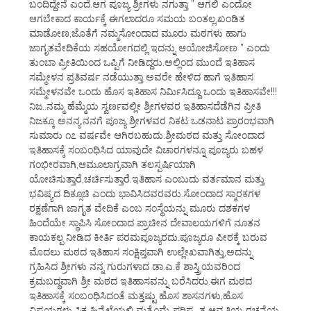
ಬಂದಿದ್ದೇನೆ ಎಂದೆ.ಆಗ ಪೂಜ್ಯ ಶ್ರೀಗಳು ನಗುತ್ತಾ ” ಆಗಲಿ ಎಂದೋ
ಆಗಬೇಕಾದ ಕಾರ್ಯಕ್ಕೆ ಈಗಲಾದರೂ ಸಮಯ ಬಂತಲ್ಲ,ಖಂಡಿತ
ಮಾಡೋಣ,ಜೊತೆಗೆ ನಮ್ಮ‌ಸೋಂದಾದ ಮೂರು ಮಠಗಳು ಹಾಗು
ಜಾಗೃತವೇದಿಕೆಯ ಸಹಯೋಗದಲ್ಲಿ ಇದನ್ನು ಆಯೋಜಿಸೋಣ ” ಎಂದು
ತುಂಬಾ ಪ್ರೀತಿಯಿಂದ ಒಪ್ಪಿಗೆ ನೀಡಿದ್ದರು.ಅಲ್ಲಿಂದ ಮುಂದೆ ಇತಿಹಾಸ
ಸಮ್ಮೇಳನ ಪ್ರತಿವರ್ಷ ನಡೆಯುತ್ತಾ ಅವರೇ ಹೇಳಿದ ಹಾಗೆ ಇತಿಹಾಸ
ಸಮ್ಮೇಳನವೇ ಒಂದು ಹೊಸ ಇತಿಹಾಸ ನಿರ್ಮಿಸಿದ್ದೂ ಒಂದು ಇತಿಹಾಸವೇ!!!
ನಿಜ..ನಮ್ಮ ಹೆಮ್ಮೆಯ ಸ್ವರ್ಣವಲ್ಲೀ ಶ್ರೀಗಳವರ ಇತಿಹಾಸದೆಡೆಗಿನ ಪ್ರೀತಿ
ನಿಜಕ್ಕೂ ಅನನ್ಯ.ನನಗೆ ಪೂಜ್ಯ ಶ್ರೀಗಳವರ ನಿಕಟ ಒಡನಾಟ ಪ್ರಾರಂಭವಾಗಿ
ಸುಮಾರು ೧೭ ವರ್ಷವೇ ಆಗಿರಬಹುದು.ಶ್ರೀಮಠದ ಮತ್ತು ಸೋಂದಾದ
ಇತಿಹಾಸಕ್ಕೆ ಸಂಬಂಧಿಸಿದ ಯಾವುದೇ ವಿಚಾರಗಳನ್ನೂ ಪೂಜ್ಯರು ಬಹಳ
ಗಂಭೀರವಾಗಿ,ಆಮೂಲಾಗ್ರವಾಗಿ ತಲಸ್ಪರ್ಷಿಯಾಗಿ
ಯೋಚಿಸುತ್ತಾರೆ,ಚರ್ಚಿಸುತ್ತಾರೆ.ಇತಿಹಾಸ ಎಂಬುದು ವರ್ತಮಾನ ಮತ್ತು
ಭವಿಷ್ಯದ ದಿಕ್ಸೂಚಿ ಎಂದು ಭಾವಿಸಿದವರವರು.ಸೋಂದಾದ ಸ್ಮಾರಕಗಳ
ರಕ್ಷಣೆಗಾಗಿ ಜಾಗೃತ ವೇದಿಕೆ ಎಂಬ ಸಂಸ್ಥೆಯನ್ನು ಮೂರು ದಶಕಗಳ
ಹಿಂದೆಯೇ ಸ್ಥಾಪಿಸಿ ಸೋಂದಾದ ಪ್ರಾಚೀನ ದೇವಾಲಯಗಳಿಗೆ ನೂತನ‌
ಕಾಯಕಲ್ಪ ನೀಡಿದ ಕೀರ್ತಿ ಪರಮಪೂಜ್ಯರದು.ಪೂಜ್ಯರೂ ಪೀಠಕ್ಕೆ ಬರುವ
ಮೊದಲು ಮಠದ ಇತಿಹಾಸ ಸಂಕ್ಷಿಪ್ತವಾಗಿ ಉಲ್ಲೇಖವಾಗಿತ್ತು,ಅದನ್ನು
ಗ್ರಹಿಸಿದ ಶ್ರೀಗಳು ನನ್ನ ಗುರುಗಳಾದ ಡಾ.ಎ.ಕೆ ಶಾಸ್ತ್ರಿಯವರಿಂದ
ಕ್ರಮಬದ್ಧವಾಗಿ ಶ್ರೀ ಮಠದ ಇತಿಹಾಸವನ್ನು ಬರೆಸಿದರು.ಈಗ ಮಠದ
ಇತಿಹಾಸಕ್ಕೆ ಸಂಬಂಧಿಸಿದಂತೆ ಮತ್ತಷ್ಟು ಹೊಸ ಶಾಸನಗಳು,ಹೊಸ
ವಿಷಯಗಳು ಸಿಕ್ಕ ಹಿನ್ನೆಲೆಯಲ್ಲಿ ಮತ್ತೊಮ್ಮೆ ಪರಿಷ್ಕೃತ ಆವೃತ್ತಿಯ ರಚನೆಯ