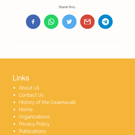
Share this…
Links
About Us
Contact Us
History of the Swarnavalli
Home
Organizations
Privacy Policy
Publications