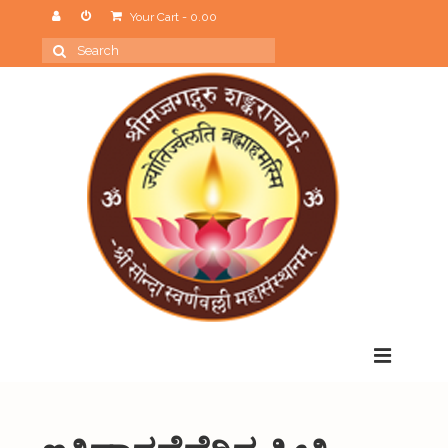
Your Cart
-
0.00
Search
for:
Menu
Home