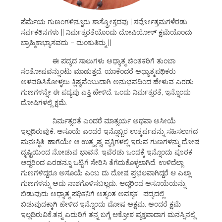
ಪೆರ್ಮೆಯ ಗುಣಂಗಳಿನ್ನೂರು ಶಾಸ್ತ್ರೋಕ್ತದವು | ಸರ್ವೋತ್ತಮಗಳೆರಡು
ಸರ್ವಕಠಿನಗಳು || ನಿರ್ಮತ್ಸರತೆಯೊಂದು ದೋಷಿಯೋಳ್ ಕ್ಷಮೆಯೊಂದು |
ಬ್ರಾಹ್ಮಿಕಾಭ್ಯಾಸವದು – ಮಂಕುತಿಮ್ಮ ||
ಈ ಪದ್ಯದ ಸಾಲುಗಳು ಅಧ್ಯಾತ್ಮ ಚಿಂತಕರಿಗೆ ತುಂಬಾ
ಸಂತೋಷವನ್ನುಂಟು ಮಾಡುತ್ತದೆ. ಯಾಕೆಂದರೆ ಅಧ್ಯಾತ್ಮಪಥಿಕರು
ಅಳವಡಿಸಿಕೋಳ್ಳಲು ಕ್ಲಿಷ್ಟವೆಂಬುದಾಗಿ ಅನುಭವದಿಂದ ಹೇಳುವ ಎರಡು
ಗುಣಗಳನ್ನೇ ಈ ಪದ್ಯವು ಎತ್ತಿ ಹೇಳಿದೆ. ಒಂದು ನಿರ್ಮತ್ಸರತೆ, ಇನ್ನೊಂದು
ದೋಷಿಗಳಲ್ಲಿ ಕ್ಷಮೆ.
ನಿರ್ಮತ್ಸರತೆ ಎಂದರೆ ಮಾತ್ಸರ್ಯ ಅಥವಾ ಅಸೀಯೆ
ಇಲ್ಲದಿರುವುಕೆ. ಅಸೂಯೆ ಎಂದರೆ ಇನ್ನೊಬ್ಬರ ಉತ್ಕರ್ಷವನ್ನು ಸಹಿಸಲಾಗದ
ಮನಃಸ್ಥಿತಿ. ಹಾಗೆಯೇ ಆ ಉತ್ಕೃಷ್ಟ ವ್ಯಕ್ತಿಗಳಲ್ಲಿ ಇರುವ ಗುಣಗಳನ್ನು ದೋಷ
ದೃಷ್ಟಿಯಿಂದ ನೋಡುವ ಭಾವನೆ. ಇವೆರಡು ಒಂದಕ್ಕೆ ಇನ್ನೊಂದು ಪೂರಕ.
ಆದ್ದರಿಂದ ಎರಡನ್ನೂ ಒಟ್ಟಿಗೆ ಸೇರಿಸಿ ತೆಗೆದುಕೊಳ್ಳಲಾಗಿದೆ. ಉಳಿದೆಲ್ಲಾ
ಗುಣಗಳಿದ್ದರೂ ಅಸೂಯೆ ಎಂಬ ದು ದೋಷ ಪ್ರಭಲವಾಗಿದ್ದರೆ ಆ ಎಲ್ಲಾ
ಗುಣಗಳನ್ನು ಅದು ನಾಶಗೊಳಿಸಬಲ್ಲದು. ಆದ್ದರಿಂದ ಅಸೂಯೆಯನ್ನು
ಬಿಡುವುದು ಅಧ್ಯಾತ್ಮ ಪಥಿಕನಿಗೆ ಅತ್ಯಂತ ಅವಶ್ಯಕ. ಪದ್ಯದಲ್ಲಿ
ಬಿಡುವುದಕ್ಕಾಗಿ ಹೇಳಿದ ಇನ್ನೊಂದು ದೋಷ ಅಕ್ಷಮ. ಅಂದರೆ ಕ್ಷಮೆ
ಇಲ್ಲದಿರುವಿಕೆ.ತನ್ನ ಎದುರಿಗೆ ತನ್ನ ಬಗ್ಗೆ ಆಕ್ರೋಶ ವ್ಯಕ್ತವಾದಾಗ ಮನಸ್ಸಿನಲ್ಲಿ