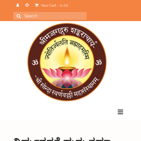
Your Cart
-
0.00
Search
for:
Menu
Home