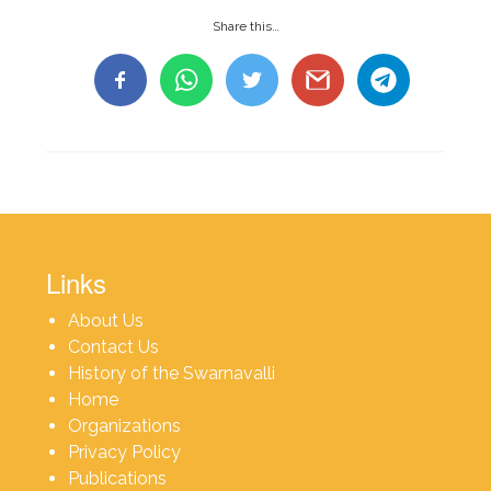
Share this…
Links
About Us
Contact Us
History of the Swarnavalli
Home
Organizations
Privacy Policy
Publications