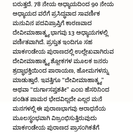
ಬರುತ್ತದೆ
. 78
ನೇಯ
ಅಧ್ಯಾಯದಿಂದ
90
ನೇಯ
ಅಧ್ಯಾಯದ
ವರೆಗೆ
ಪ್ರಸಿದ್ಧವಾದ
ಸಾವರ್ಣಿಕ
ಮನುವಿನ
ಪದವಿಪ್ರಾಪ್ತಿಗೆ
ಕಾರಣವಾದ
ದೇವೀಮಾಹಾತ್ಮ್ಯ
ಭಾಗವು
13
ಅಧ್ಯಾಯಗಳಲ್ಲಿ
ವರ್ಣಿತವಾಗಿದೆ
.
ಪ್ರಸ್ತುತ
ಇಂದಿಗೂ
ಸಹ
ಮಾರ್ಕಂಡೇಯ
ಪುರಾಣದಲ್ಲಿ
ಉಲ್ಲೇಖವಾಗಿರುವ
ದೇವೀಮಾಹಾತ್ಮ್ಯ
ಶ್ಲೋಕಗಳ
ಮೂಲಕ
ಜನರು
ಶ್ರದ್ಧಾಭಕ್ತಿಯಿಂದ
ಪಾರಾಯಣ
,
ಹೋಮಗಳನ್ನು
ಮಾಡುತ್ತಾರೆ
.
ಇವತ್ತಿಗೂ
“
ದೇವೀಮಾಹಾತ್ಮ್ಯ
”
ಅಥವಾ
“
ದುರ್ಗಾಸಪ್ತಶತೀ
”
ಎಂಬ
ಹೆಸರಿನಿಂದ
ಪಂಡಿತ
ಪಾಮರ
ಭೇದವಿಲ್ಲದೇ
ಎಲ್ಲರ
ಮನೆ
ಮನಗಳಲ್ಲಿ
ಈ
ಪುರಾಣಭಾಗವು
ಆರಾಧನೆಯ
ಮೂಲಸ್ಥಂಭವಾಗಿ
ವಿಜ್ರಂಭಿಸುತ್ತಿರುವುದು
ಮಾರ್ಕಂಡೇಯ
ಪುರಾಣದ
ಪ್ರಾಸಂಗಿಕತೆಗೆ