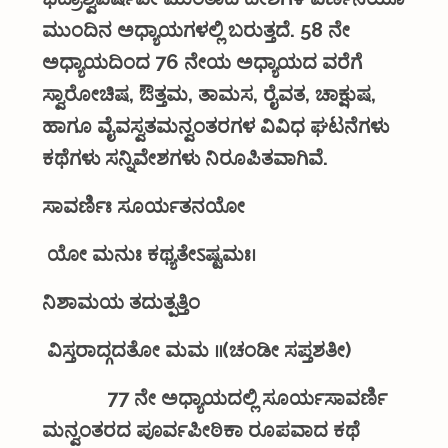
ಮುಂದಿನ ಅಧ್ಯಾಯಗಳಲ್ಲಿ ಬರುತ್ತದೆ. 58 ನೇ
ಅಧ್ಯಾಯದಿಂದ 76 ನೇಯ ಅಧ್ಯಾಯದ ವರೆಗೆ
ಸ್ವಾರೋಚಿಷ, ಔತ್ತಮ, ತಾಮಸ, ರೈವತ, ಚಾಕ್ಷುಷ,
ಹಾಗೂ ವೈವಸ್ವತಮನ್ವಂತರಗಳ ವಿವಿಧ ಘಟನೆಗಳು
ಕಥೆಗಳು ಸನ್ನಿವೇಶಗಳು ನಿರೂಪಿತವಾಗಿವೆ.
ಸಾವರ್ಣಿಃ
ಸೂರ್ಯತನಯೋ
ಯೋ
ಮನುಃ
ಕಥ್ಯತೇऽಷ್ಟಮಃ।
ನಿಶಾಮಯ
ತದುತ್ಪತ್ತಿಂ
ವಿಸ್ತರಾದ್ಗದತೋ ಮಮ ।।(ಚಂಡೀ ಸಪ್ತಶತೀ)
77
ನೇ
ಅಧ್ಯಾಯದಲ್ಲಿ
ಸೂರ್ಯಸಾವರ್ಣಿ
ಮನ್ವಂತರದ
ಪೂರ್ವಪೀಠಿಕಾ
ರೂಪವಾದ
ಕಥೆ