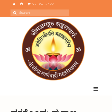
Your Cart
-
0.00
Search
for:
Menu
Home