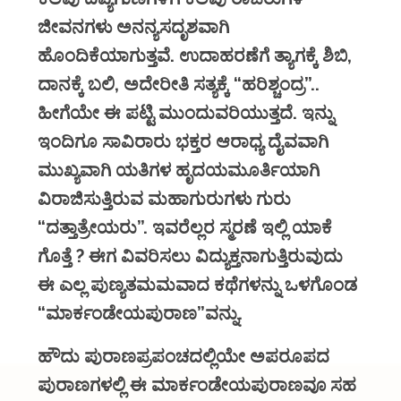
ಜೀವನಗಳು ಅನನ್ಯಸದೃಶವಾಗಿ
ಹೊಂದಿಕೆಯಾಗುತ್ತವೆ. ಉದಾಹರಣೆಗೆ ತ್ಯಾಗಕ್ಕೆ ಶಿಬಿ,
ದಾನಕ್ಕೆ ಬಲಿ, ಅದೇರೀತಿ ಸತ್ಯಕ್ಕೆ “ಹರಿಶ್ಚಂದ್ರ”..
ಹೀಗೆಯೇ ಈ ಪಟ್ಟಿ ಮುಂದುವರಿಯುತ್ತದೆ. ಇನ್ನು
ಇಂದಿಗೂ ಸಾವಿರಾರು ಭಕ್ತರ ಆರಾಧ್ಯ ದೈವವಾಗಿ
ಮುಖ್ಯವಾಗಿ ಯತಿಗಳ ಹೃದಯಮೂರ್ತಿಯಾಗಿ
ವಿರಾಜಿಸುತ್ತಿರುವ ಮಹಾಗುರುಗಳು ಗುರು
“ದತ್ತಾತ್ರೇಯರು”. ಇವರೆಲ್ಲರ ಸ್ಮರಣೆ ಇಲ್ಲಿ ಯಾಕೆ
ಗೊತ್ತೆ ? ಈಗ ವಿವರಿಸಲು ವಿದ್ಯುಕ್ತನಾಗುತ್ತಿರುವುದು
ಈ ಎಲ್ಲ ಪುಣ್ಯತಮಮವಾದ ಕಥೆಗಳನ್ನು ಒಳಗೊಂಡ
“ಮಾರ್ಕಂಡೇಯಪುರಾಣ”ವನ್ನು.
ಹೌದು ಪುರಾಣಪ್ರಪಂಚದಲ್ಲಿಯೇ ಅಪರೂಪದ
ಪುರಾಣಗಳಲ್ಲಿ ಈ ಮಾರ್ಕಂಡೇಯಪುರಾಣವೂ ಸಹ