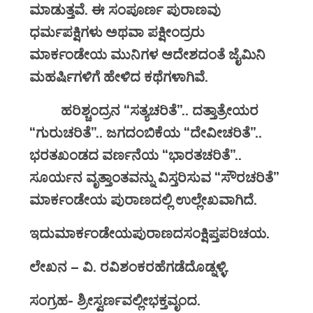
ಮಾಡುತ್ತವೆ
.
ಈ
ಸಂಪೂರ್ಣ
ಪುರಾಣವು
ಧರ್ಮಪಕ್ಷಿಗಳು
ಅಥವಾ
ಪಕ್ಷೀಂದ್ರರು
ಮಾರ್ಕಂಡೇಯ
ಮುನಿಗಳ
ಆದೇಶದಂತೆ
ಜೈಮಿನಿ
ಮಹರ್ಷಿಗಳಿಗೆ
ಹೇಳಿದ
ಕಥೆಗಳಾಗಿವೆ
.
ಹರಿಶ್ಚಂದ್ರನ “ಸತ್ಯಚರಿತೆ”.. ದತ್ತಾತ್ರೇಯರ
“ಗುರುಚರಿತೆ”.. ಜಗದಂಬಿಕೆಯ “ದೇವೀಚರಿತೆ”..
ಭರತಖಂಡದ ವರ್ಣನೆಯ “ಭಾರತಚರಿತೆ”..
ಸೂರ್ಯನ ವೃತ್ತಾಂತವನ್ನು ವಿಸ್ತರಿಸುವ “ಸೌರಚರಿತೆ”
ಮಾರ್ಕಂಡೇಯ ಪುರಾಣದಲ್ಲಿ ಉಲ್ಲೇಖವಾಗಿದೆ.
ಇದುಮಾರ್ಕಂಡೇಯಪುರಾಣದಸಂಕ್ಷಿಪ್ತಪರಿಚಯ.
ಲೇಖನ – ವಿ. ರವಿಶಂಕರಹೆಗಡೆದೊಡ್ನಳ್ಳಿ.
ಸಂಗ್ರಹ- ಶ್ರೀಸ್ವರ್ಣವಲ್ಲೀಭಕ್ತವೃಂದ.