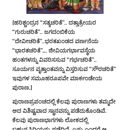
[ಹರಿಶ್ಚಂದ್ರನ “ಸತ್ಯಚರಿತೆ”.. ದತ್ತಾತ್ರೇಯರ
“ಗುರುಚರಿತೆ”.. ಜಗದಂಬಿಕೆಯ
“ದೇವೀಚರಿತೆ”..ಭರತಖಂಡದ ವರ್ಣನೆಯ
“ಭಾರತಚರಿತೆ”…. ಜೀವಿಯಗರ್ಭಾವಸ್ಥೆಯ
ಹಂತಗಳನ್ನು ವಿವರಿಸಸುವ “ಗರ್ಭಚರಿತೆ”..
ಸೂರ್ಯನ ವೃತ್ತಾಂತವನ್ನು ವಿಸ್ತರಿಸುವ “ಸೌರಚರಿತೆ”
ಇವುಗಳ ಸಮೂಹರೂಪವೇ ಮಾರ್ಕಂಡೇಯ
ಪುರಾಣ.]
ಪುರಾಣಪ್ರಪಂಚದಲ್ಲಿ ಕೆಲವು ಪುರಾಣಗಳು ತಮ್ಮದೇ
ಆದ ವಿಶಿಷ್ಟವಾದ ಸ್ಥಾನವನ್ನು ಪಡೆದುಕೊಂಡಿವೆ.
ಕೆಲವು ಪುರಾಣಭಾಗಗಳು ಲೋಕದಲ್ಲಿ
ಬಹುಪ್ರಸಿದ್ಧಿಯನ್ನು ಪಡೆದಿವೆ. ಎಷ್ಟು ಎಂದರೆ ಆ