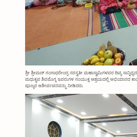
ಶ್ರೀ ಶ್ರೀಮದ್ ಗಂಗಾಧರೇಂದ್ರ ಸರಸ್ವತೀ ಮಹಾಸ್ವಾಮಿಗಳವರ ದಿವ್ಯ ಸಾನ್ನಿಧ್ಯದಲ್
ಮಧುಕೃಪ ಶಿವಮೊಗ್ಗ ಇವರುಗಳ ಸಂಯುಕ್ತ ಆಶ್ರಯದಲ್ಲಿ ಅಭಿಯಾನದ ಕಾ
ಪೂಜ್ಯರ ಆಶೀರ್ವಚನವನ್ನು ನೀಡಿದರು.