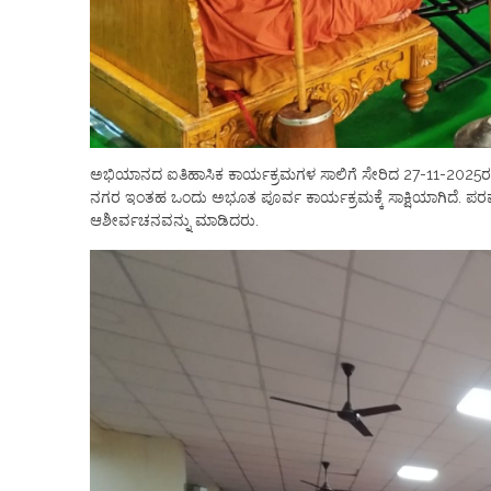
ಅಭಿಯಾನದ ಐತಿಹಾಸಿಕ ಕಾರ್ಯಕ್ರಮಗಳ ಸಾಲಿಗೆ ಸೇರಿದ 27-11-2025ರ ಶ
ನಗರ ಇಂತಹ ಒಂದು ಅಭೂತ ಪೂರ್ವ ಕಾರ್ಯಕ್ರಮಕ್ಕೆ ಸಾಕ್ಷಿಯಾಗಿದೆ. ಪರಮ ಪ
ಆಶೀರ್ವಚನವನ್ನು ಮಾಡಿದರು.