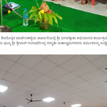
ಿವಮೊಗ್ಗದ ಮಾಚೇನಹಳ್ಳಿಯ ಕಾರ್ಖಾನೆಯಲ್ಲಿ ಶ್ರೀ ಭಗವದ್ಗೀತಾ ಅಭಿಯಾನದ ಕಾರ್ಯಕ್ರಮ
ೂಜ್ಯ ಶ್ರೀ ಶ್ರೀಮದ್ ಗಂಗಾಧರೇಂದ್ರ ಸರಸ್ವತೀ ಮಹಾಸ್ವಾಮಿಗಳವರು ಕಾರ್ಮಿಕರನ್ನು ಉದ್ದೇ