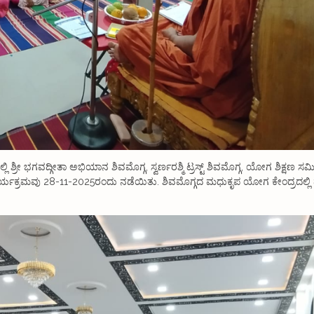
ಲಿ ಶ್ರೀ ಭಗವದ್ಗೀತಾ ಅಭಿಯಾನ ಶಿವಮೊಗ್ಗ, ಸ್ವರ್ಣರಶ್ಮಿ ಟ್ರಸ್ಟ್ ಶಿವಮೊಗ್ಗ, ಯೋಗ ಶಿಕ್ಷಣ ಸಮಿ
ರ್ಯಕ್ರಮವು 28-11-2025ರಂದು ನಡೆಯಿತು. ಶಿವಮೊಗ್ಗದ ಮಧುಕೃಪ ಯೋಗ ಕೇಂದ್ರದಲ್ಲ