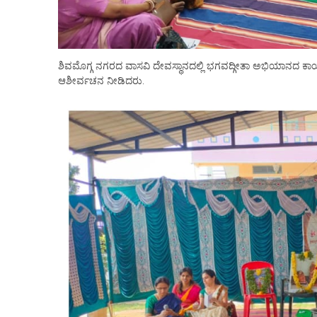
ಶಿವಮೊಗ್ಗ ನಗರದ ವಾಸವಿ ದೇವಸ್ಥಾನದಲ್ಲಿ ಭಗವದ್ಗೀತಾ ಅಭಿಯಾನದ ಕಾರ್
ಆಶೀರ್ವಚನ ನೀಡಿದರು.