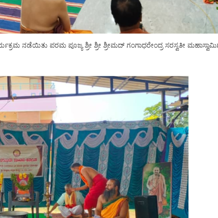
ಯಕ್ರಮ ನಡೆಯಿತು ಪರಮ ಪೂಜ್ಯ ಶ್ರೀ ಶ್ರೀ ಶ್ರೀಮದ್ ಗಂಗಾಧರೇಂದ್ರ ಸರಸ್ವತೀ ಮಹಾಸ್ವಾ