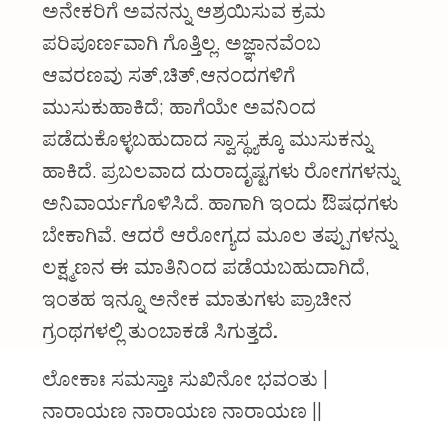
ಅನೇಕರಿಗೆ ಅವನನ್ನು ಆಶ್ರಯಿಸುವ ಕ್ರಮ
ಪರಿಪೂರ್ಣವಾಗಿ ಗೊತ್ತಿಲ್ಲ. ಅಜ್ಞಾನವೆಂಬ
ಆವರಣವು ಸತ್,ಚಿತ್,ಆನಂದಗಳಿಗೆ
ಮುಸುಕುಹಾಕಿದೆ; ಹಾಗೆಯೇ ಅವನಿಂದ
ಪಡೆದುಕೊಳ್ಳಬಹುದಾದ ಸ್ವಾಸ್ಥ್ಯಕ್ಕೂ ಮುಸುಕನ್ನು
ಹಾಕಿದೆ. ಪ್ರಬಲವಾದ ದುರಾದೃಷ್ಟಗಳು ರೋಗಗಳನ್ನು
ಅನಿವಾರ್ಯಗೊಳಿಸಿದೆ. ಹಾಗಾಗಿ ಇಂದು ಔಷಧಗಳು
ಬೇಕಾಗಿವೆ. ಆದರೆ ಆರೋಗ್ಯದ ಮೂಲ ತಪ್ಪುಗಳನ್ನು
ಲಕ್ಷ್ಮಣನ ಈ ಮಾತಿನಿಂದ ಪಡೆಯಬಹುದಾಗಿದೆ,
ಇಂತಹ ಇನ್ನೂ ಅನೇಕ ಮಾತುಗಳು ಪ್ರಾಚೀನ
ಗ್ರಂಥಗಳಲ್ಲಿ ತುಂಬಾಕಡೆ ಸಿಗುತ್ತದೆ
.
ಲೋಕಾಃ ಸಮಸ್ತಾಃ ಸುಖಿನೋ ಭವಂತು |
ನಾರಾಯಣ ನಾರಾಯಣ ನಾರಾಯಣ ||