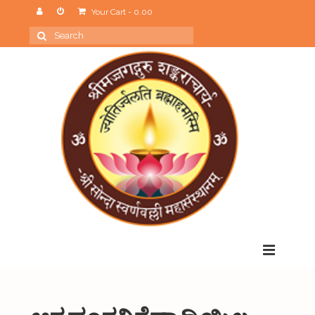
Your Cart
-
0.00
Search
for:
Menu
Home