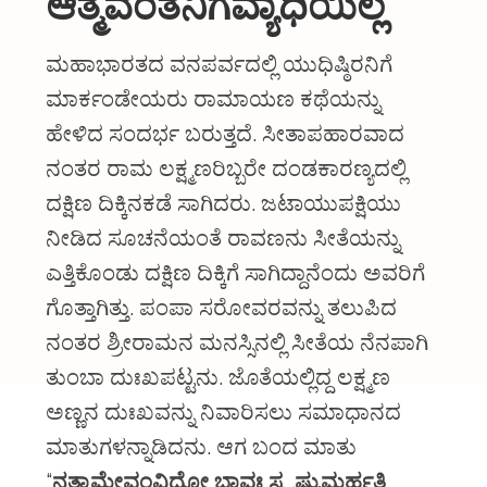
ಆತ್ಮವಂತನಿಗೆವ್ಯಾಧಿಯಿಲ್ಲ
About Us
Organizations
ಮಹಾಭಾರತದ ವನಪರ್ವದಲ್ಲಿ ಯುಧಿಷ್ಠಿರನಿಗೆ
ಮಾರ್ಕಂಡೇಯರು ರಾಮಾಯಣ ಕಥೆಯನ್ನು
Initiatives
ಹೇಳಿದ ಸಂದರ್ಭ ಬರುತ್ತದೆ. ಸೀತಾಪಹಾರವಾದ
Gallery
ನಂತರ ರಾಮ ಲಕ್ಷ್ಮಣರಿಬ್ಬರೇ ದಂಡಕಾರಣ್ಯದಲ್ಲಿ
Updates
ದಕ್ಷಿಣ ದಿಕ್ಕಿನಕಡೆ ಸಾಗಿದರು. ಜಟಾಯುಪಕ್ಷಿಯು
ನೀಡಿದ ಸೂಚನೆಯಂತೆ ರಾವಣನು ಸೀತೆಯನ್ನು
Seva & Donation
ಎತ್ತಿಕೊಂಡು ದಕ್ಷಿಣ ದಿಕ್ಕಿಗೆ ಸಾಗಿದ್ದಾನೆಂದು ಅವರಿಗೆ
Publications
ಗೊತ್ತಾಗಿತ್ತು. ಪಂಪಾ ಸರೋವರವನ್ನು ತಲುಪಿದ
Contact Us
ನಂತರ ಶ್ರೀರಾಮನ ಮನಸ್ಸಿನಲ್ಲಿ ಸೀತೆಯ ನೆನಪಾಗಿ
ತುಂಬಾ ದುಃಖಪಟ್ಟನು. ಜೊತೆಯಲ್ಲಿದ್ದ ಲಕ್ಷ್ಮಣ
ಅಣ್ಣನ ದುಃಖವನ್ನು ನಿವಾರಿಸಲು ಸಮಾಧಾನದ
ಮಾತುಗಳನ್ನಾಡಿದನು. ಆಗ ಬಂದ ಮಾತು
“
ನತ್ವಾಮೇವಂವಿಧೋ ಭಾವಃ ಸ್ಪೃಷ್ಟುಮರ್ಹತಿ